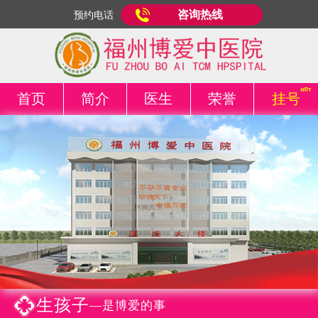
咨询热线
预约电话
首页
简介
医生
荣誉
挂号
生孩子
—是博爱的事