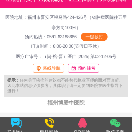
医院地址：福州市晋安区福马路424-426号（省肿瘤医院往五里
亭方向100米）
预约热线：0591-63188686
一键拨打
门诊时间：8:00-20:00(节假日不休）
医疗广审号：（闽-榕-晋）医广 [2025] 第02-12-05号
路线导航
预约挂号
提示：
任何关于疾病的建议都不能替代执业医师的面对面诊断。
因此本站信息仅供参考，具体诊疗请一定要到医院在医生指导下
进行！
福州博爱中医院
联系医生
电话问诊
QQ问诊
微信咨询