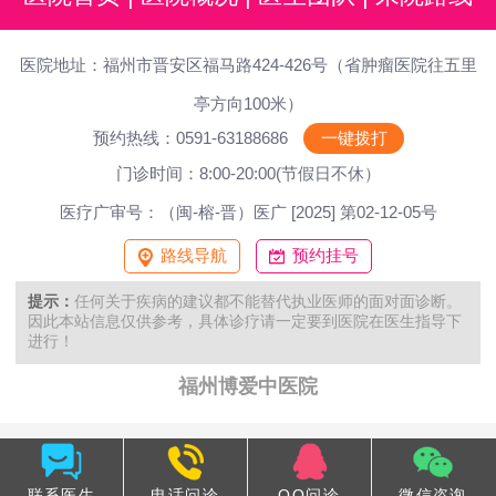
医院地址：福州市晋安区福马路424-426号（省肿瘤医院往五里
亭方向100米）
预约热线：0591-63188686
一键拨打
门诊时间：8:00-20:00(节假日不休）
医疗广审号：（闽-榕-晋）医广 [2025] 第02-12-05号
路线导航
预约挂号
提示：
任何关于疾病的建议都不能替代执业医师的面对面诊断。
因此本站信息仅供参考，具体诊疗请一定要到医院在医生指导下
进行！
福州博爱中医院
联系医生
电话问诊
QQ问诊
微信咨询