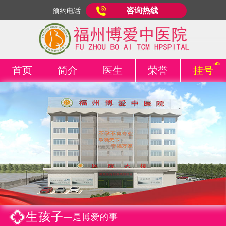
咨询热线
预约电话
首页
简介
医生
荣誉
挂号
生孩子
—是博爱的事